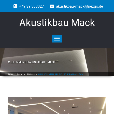
+49 89 363027
akustikbau-mack@nexgo.de
Akustikbau Mack
Toggle
navigation
WILLKOMMEN BEI AKUSTIKBAU – MACK
Start
/
Featured Sliders
/
WILLKOMMEN BEI AKUSTIKBAU – MACK